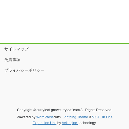
サイトマップ
免責事項
プライバシーポリシー
Copyright © curryleaf.growcurryleaf.com All Rights Reserved.
Powered by
WordPress
with
Lightning Theme
&
VK All in One
Expansion Unit
by
Vektor,Inc.
technology.