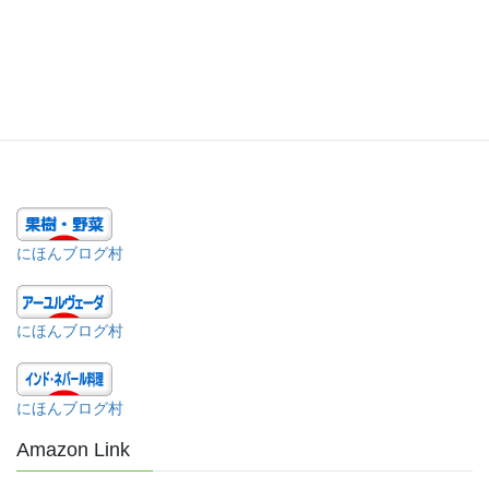
分 分量 人前 材料 基本のチャトニ 2/3 カップ ココナツフ […]
投
固
固
1
2
»
稿
定
定
ペ
ペ
の
ー
ー
ペ
ジ
ジ
ー
ジ
にほんブログ村
送
り
にほんブログ村
にほんブログ村
Amazon Link