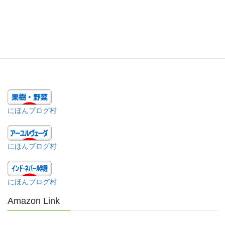
Print Recipe カレーリーフの薫るココナッツチャトニ コース サイ
ドディッシュ 料理 南インド 下準備 10 分 調理 10 分 所用時間 20
分 分量 人前 材料 基本のチャトニ 2/3 カップ ココナツフ […]
にほんブログ村
にほんブログ村
にほんブログ村
Amazon Link