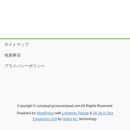
サイトマップ
免責事項
プライバシーポリシー
Copyright © curryleaf.growcurryleaf.com All Rights Reserved.
Powered by
WordPress
with
Lightning Theme
&
VK All in One
Expansion Unit
by
Vektor,Inc.
technology.