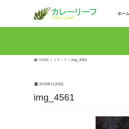
コ
ナ
ン
ビ
ホー
テ
ゲ
ン
ー
ツ
シ
へ
ョ
ス
ン
キ
に
ッ
移
HOME
メディア
img_4561
プ
動
2019年11月9日
img_4561