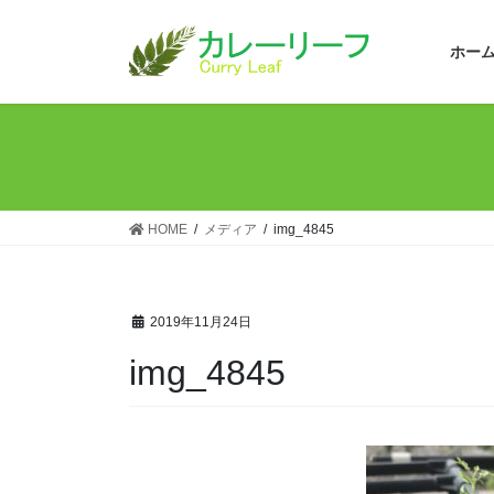
コ
ナ
ン
ビ
ホー
テ
ゲ
ン
ー
ツ
シ
へ
ョ
ス
ン
キ
に
ッ
移
HOME
メディア
img_4845
プ
動
2019年11月24日
img_4845