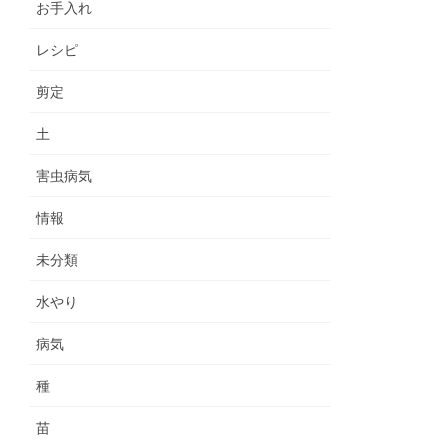
お手入れ
レシピ
剪定
土
害虫病気
情報
未分類
水やり
病気
種
苗