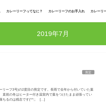
ム
カレーリーフってなに？
カレーリーフのお手入れ
カレーリ
2019年7月
剪定
レーリーフ3号)の2度目の剪定です。長雨で去年から付いていた葉
 直前の冬はヒーター付き温室内で葉をつけたまま頑張ってい
るのは残念です(^^;; […]