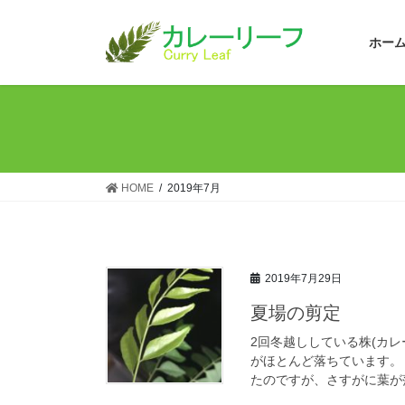
コ
ナ
ン
ビ
ホー
テ
ゲ
ン
ー
ツ
シ
へ
ョ
ス
ン
キ
に
ッ
移
HOME
2019年7月
プ
動
2019年7月29日
夏場の剪定
2回冬越ししている株(カ
がほとんど落ちています。
たのですが、さすがに葉が落ち