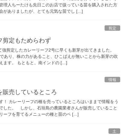
管理人ちーたけも先日このお店で扱っている苗を購入された方
がありましたが、とても元気な苗でし […]
剪定
フ剪定もためらわず
して強剪定したカレーリーフ2号に早くも新芽が出てきました。
場であり、株の力があること、ひこばえが無いことから新芽の吹
ます。 もともと、南インドの […]
情報
を販売しているところ
す！ カレーリーフの種を売っているところはいままで情報をう
でした。 しかし、石垣島の農園業者さんが販売していること
ーフを育てるメニューの種と苗のペ […]
土