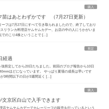
購入
フ苗はあとわずかです （7月27日更新）
ーリーフは7月27日にすべて引き取られましたので、終了しており
のスリランカ料理店ヤムヤムカデー、お店の中の人にうかがいま
でのこり4株ということで […]
剪定
日経過
を強剪定してから20日たちました。前回のブログ報告から10日
40mmほどになっています。 やっぱり夏場の成長は早いです
が3時間以下の日が3週間近く […]
購入
が文京区白山で入手できます
理店ヤムヤムカデーでカレーリーフの販売を行っているという