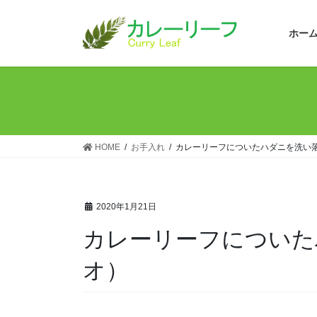
コ
ナ
ン
ビ
ホー
テ
ゲ
ン
ー
ツ
シ
へ
ョ
ス
ン
キ
に
ッ
移
HOME
お手入れ
カレーリーフについたハダニを洗い
プ
動
2020年1月21日
カレーリーフについた
オ）