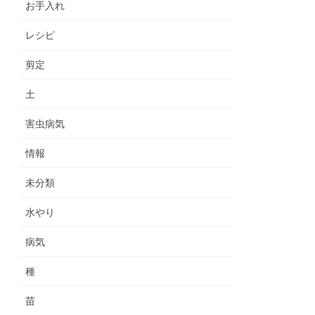
お手入れ
レシピ
剪定
土
害虫病気
情報
未分類
水やり
病気
種
苗